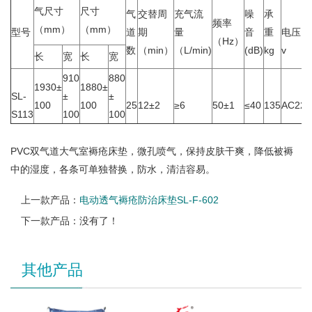
气尺寸
尺寸
气
交替周
充气流
噪
承
频率
（mm）
（mm）
型号
道
期
量
音
重
电压
（Hz）
数
（min）
（L/min)
(dB)
kg
v
长
宽
长
宽
910
880
1930±
1880±
SL-
±
±
100
100
25
12±2
≥6
50±1
≤40
135
AC220
S113
100
100
PVC双气道大气室褥疮床垫，微孔喷气，保持皮肤干爽，降低被褥
中的湿度，各条可单独替换，防水，清洁容易。
上一款产品：
电动透气褥疮防治床垫SL-F-602
下一款产品：没有了！
其他产品