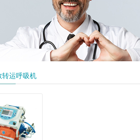
救转运呼吸机