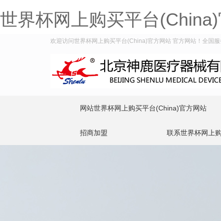
世界杯网上购买平台(China
欢迎访问世界杯网上购买平台(China)官方网站 官方网站！全国服务热线
网站世界杯网上购买平台(China)官方网站
招商加盟
联系世界杯网上购买