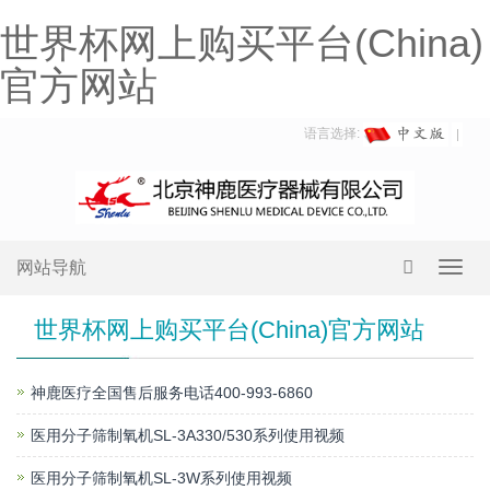
世界杯网上购买平台(China)
官方网站
语言选择:
网站导航
Toggl
navig
世界杯网上购买平台(China)官方网站
神鹿医疗全国售后服务电话400-993-6860
医用分子筛制氧机SL-3A330/530系列使用视频
医用分子筛制氧机SL-3W系列使用视频