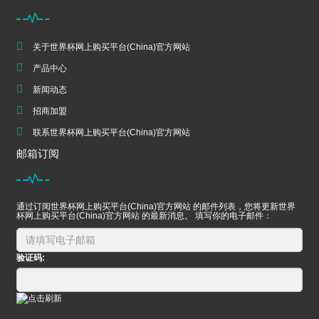
关于世界杯网上购买平台(China)官方网站
产品中心
新闻动态
招商加盟
联系世界杯网上购买平台(China)官方网站
邮箱订阅
通过订阅世界杯网上购买平台(China)官方网站 的邮件列表，您将更新世界
杯网上购买平台(China)官方网站 的最新消息。 填写你的电子邮件：
验证码: