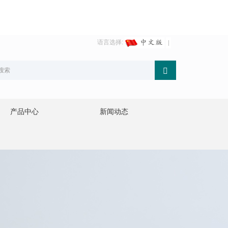
语言选择:
产品中心
新闻动态