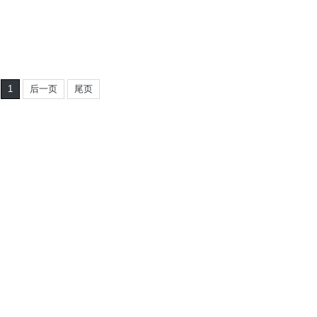
1
后一页
尾页