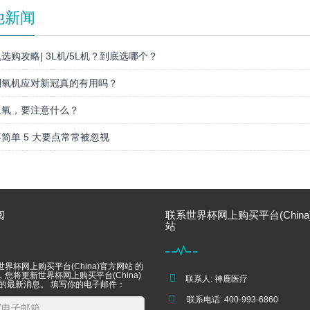
他新闻
选购攻略| 3L机/5L机？到底选哪个？
制氧机应对新冠真的有用吗？
吸氧，要注意什么？
简单 5 大要点常常被忽视
阅
联系世界杯网上购买平台(China
站
界杯网上购买平台(China)官方网站 的
您将更新世界杯网上购买平台(China)
联系人: 神鹿医疗
 的最新消息。 填写你的电子邮件：
联系电话: 400-993-6860