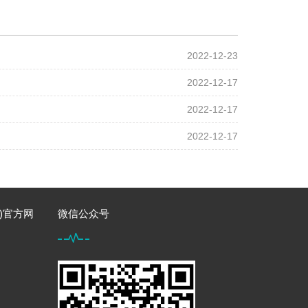
2022-12-23
2022-12-17
2022-12-17
2022-12-17
)官方网
微信公众号