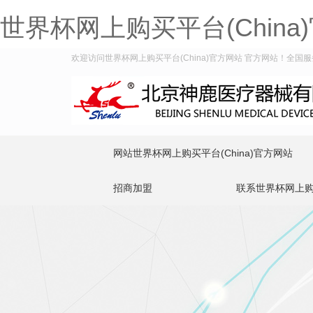
世界杯网上购买平台(China
欢迎访问世界杯网上购买平台(China)官方网站 官方网站！全国服务热线
网站世界杯网上购买平台(China)官方网站
招商加盟
联系世界杯网上购买