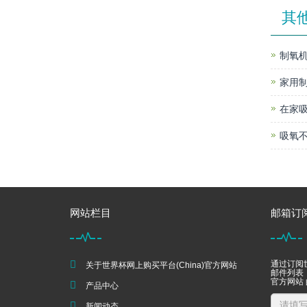
其
制氧机
家用
在家
吸氧不
网站栏目
邮箱订
通过订阅世
关于世界杯网上购买平台(China)官方网站
邮件列表，
官方网站
产品中心
新闻动态