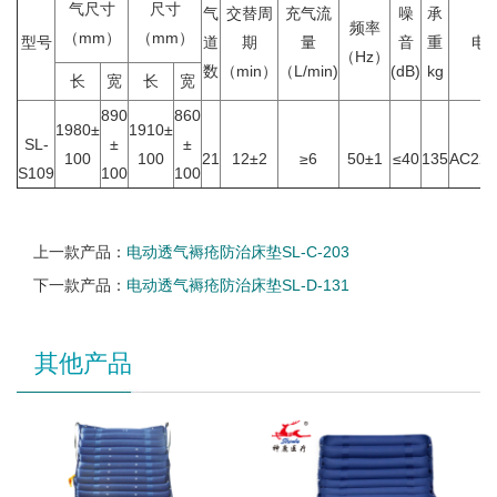
气尺寸
尺寸
气
交替周
充气流
噪
承
频率
（mm）
（mm）
型号
道
期
量
音
重
电
（Hz）
数
（min）
（L/min)
(dB)
kg
v
长
宽
长
宽
890
860
1980±
1910±
SL-
±
±
100
100
21
12±2
≥6
50±1
≤40
135
AC220
S109
100
100
上一款产品：
电动透气褥疮防治床垫SL-C-203
下一款产品：
电动透气褥疮防治床垫SL-D-131
其他产品